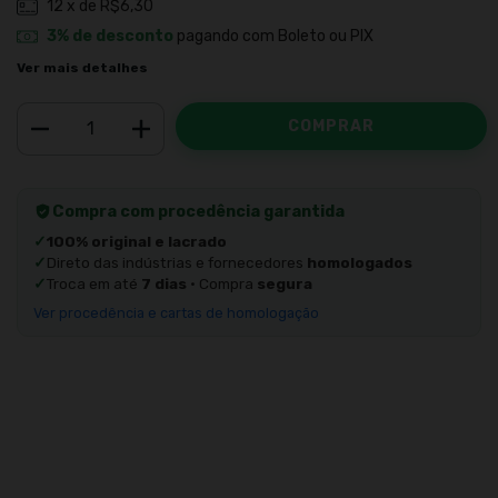
12
x de
R$6,30
3% de desconto
pagando com Boleto ou PIX
Ver mais detalhes
Compra com procedência garantida
✓
100% original e lacrado
✓
Direto das indústrias e fornecedores
homologados
✓
Troca em até
7 dias
· Compra
segura
Ver procedência e cartas de homologação
Meios de envio
ALTERAR CEP
Entregas para o CEP:
CALCULAR
Faça login
e use seus dados de entrega
Não sei meu CEP