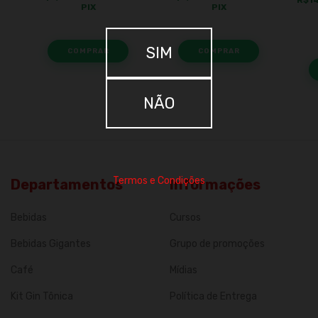
PIX
PIX
SIM
NÃO
Termos e Condições
Departamentos
Informações
Bebidas
Cursos
Bebidas Gigantes
Grupo de promoções
Café
Mídias
Kit Gin Tônica
Política de Entrega