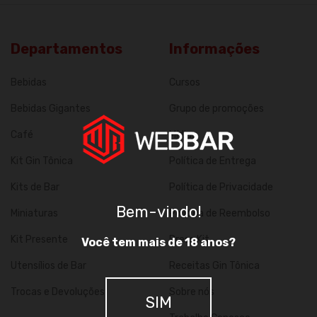
Departamentos
Informações
Bebidas
Cursos
Bebidas Gigantes
Grupo de promoções
Café
Mídias
Kit Gin Tônica
Política de Entrega
Kits de Bar
Política de Privacidade
Bem-vindo!
Miniaturas
Política de Reembolso
Kit Presente
Press Kit
Você tem mais de 18 anos?
Utensílios de Bar
Receitas Gin Tônica
Trocas e Devoluções
Sobre nós
SIM