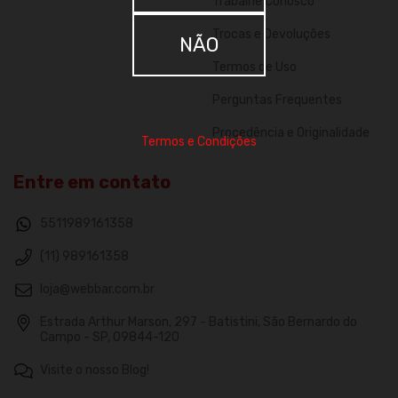
Trabalhe Conosco
Trocas e Devoluções
NÃO
Termos de Uso
Perguntas Frequentes
Procedência e Originalidade
Termos e Condições
Entre em contato
5511989161358
(11) 989161358
loja@webbar.com.br
Estrada Arthur Marson, 297 - Batistini, São Bernardo do
Campo - SP, 09844-120
Visite o nosso Blog!