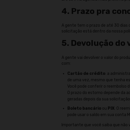
4. Prazo pra con
A gente tem o prazo de até 30 dias c
solicitação está dentro da nossa pol
5. Devolução do 
A gente vai devolver o valor do pr
com:
Cartão de crédito
: a administr
de uma vez, mesmo que tenha esc
Você pode conferir o reembolso do
O prazo do estorno depende da ad
geradas depois da sua solicitaçã
Boleto bancário
ou
PIX
: O ree
pode usar o saldo em sua conta M
Importante que você saiba que não v