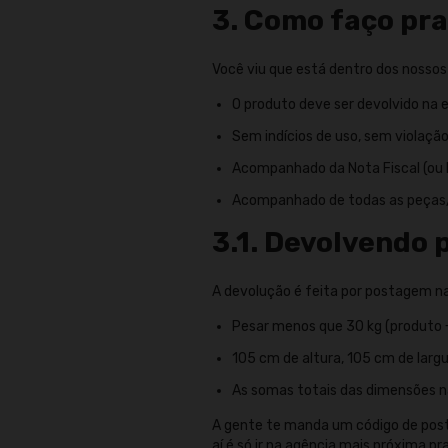
3. Como faço pra
Você viu que está dentro dos nossos
O produto deve ser devolvido na e
Sem indícios de uso, sem violação 
Acompanhado da Nota Fiscal (ou 
Acompanhado de todas as peças/a
3.1. Devolvendo
A devolução é feita por postagem na 
Pesar menos que 30 kg (produto 
105 cm de altura, 105 cm de lar
As somas totais das dimensões 
A gente te manda um código de post
aí é só ir na agência mais próxima pr