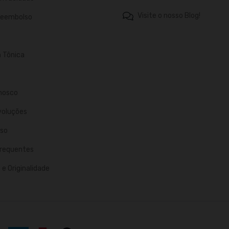
Visite o nosso Blog!
 Reembolso
n Tônica
nosco
voluções
so
requentes
e Originalidade