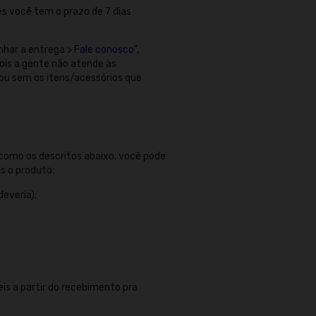
s você tem o prazo de 7 dias
nhar a entrega >
Fale conosco
",
 pois a gente não atende às
ou sem os itens/acessórios que
omo os descritos abaixo, você pode
is o produto:
everia);
is a partir do recebimento pra