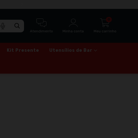
ENTRE NO NOSSO GRUPO DE PROMOÇÕE
0
Atendimento
Minha conta
Meu carrinho
Kit Presente
Utensílios de Bar