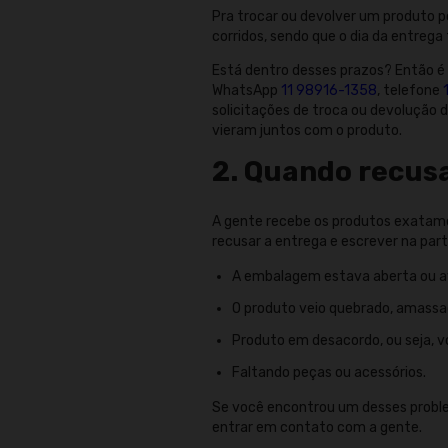
Pra trocar ou devolver um produto p
corridos, sendo que o dia da entreg
Está dentro desses prazos? Então é
WhatsApp
11 98916-1358
, telefone
solicitações de troca ou devolução 
vieram juntos com o produto.
2. Quando recus
A gente recebe os produtos exatam
recusar a entrega e escrever na part
A embalagem estava aberta ou av
O produto veio quebrado, amassa
Produto em desacordo, ou seja, 
Faltando peças ou acessórios.
Se você encontrou um desses problem
entrar em contato com a gente.