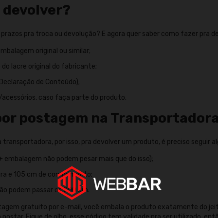
 devolver?
 prazos pra troca ou devolução? E agora quer saber como fazer pra dev
mbalagem original ou similar;
do lacre original do fabricante;
Declaração de Conteúdo);
cessórios, caso faça parte do produto.
 por postagem na Transportador
transportadora, por isso, pra devolver um produto, é preciso seguir a
+ embalagem não podem pesar mais que do isso);
gura e 105 cm de comprimento;
não podem passar os 200 cm.
agem gratuito por e-mail, você embala o produto exatamente do jeito
a postar. Fique de olho, esse código tem validade pra ser utilizado, en