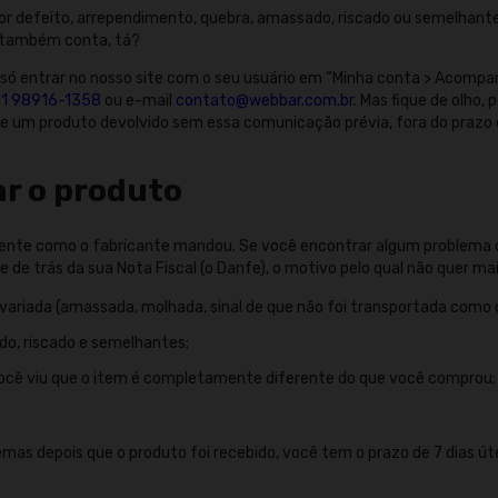
or defeito, arrependimento, quebra, amassado, riscado ou semelhante
a também conta, tá?
 só entrar no nosso site com o seu usuário em “Minha conta > Acompa
11 98916-1358
ou e-mail
contato@webbar.com.br
. Mas fique de olho,
de um produto devolvido sem essa comunicação prévia, fora do prazo 
ar o produto
ente como o fabricante mandou. Se você encontrar algum problema c
e de trás da sua Nota Fiscal (o Danfe), o motivo pelo qual não quer ma
ariada (amassada, molhada, sinal de que não foi transportada como d
do, riscado e semelhantes;
você viu que o item é completamente diferente do que você comprou;
as depois que o produto foi recebido, você tem o prazo de 7 dias úte