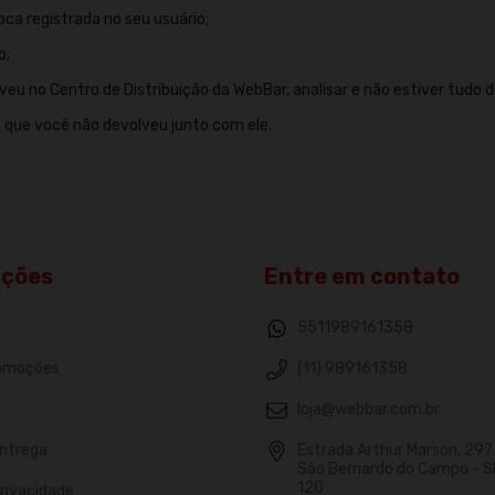
ca registrada no seu usuário;
o;
eu no Centro de Distribuição da WebBar, analisar e não estiver tudo 
 que você não devolveu junto com ele.
ações
Entre em contato
5511989161358
romoções
(11) 989161358
loja@webbar.com.br
Entrega
Estrada Arthur Marson, 297 -
São Bernardo do Campo - S
120
Privacidade