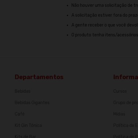
Não houver uma solicitação de tro
A solicitação estiver fora do praz
A gente receber o que você devolv
O produto tenha itens/acessórios
Departamentos
Inform
Bebidas
Cursos
Bebidas Gigantes
Grupo de p
Café
Mídias
Kit Gin Tônica
Política de 
Kits de Bar
Política de 