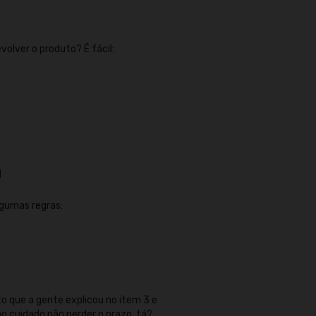
olver o produto? É fácil:
a
lgumas regras:
 que a gente explicou no item 3 e
tão cuidado não perder o prazo, tá?