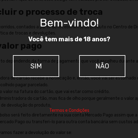
cluir o processo de troca
Bem-vindo!
orridos, contados a partir do recebimento do produto no Centro de Dist
ítica de trocas e devoluções.
Você tem mais de 18 anos?
valor pago
oduto dependendo da forma de pagamento que você escolheu durante a
SIM
NÃO
adora do cartão recebe a notificação e, então, você vai ser estornado
olhido pagar parcelado.
 valor na fatura do cartão, que vai estar como crédito.
ministradora do cartão, mas fica de olho porque geralmente o valor 
o de devolução do produto.
Termos e Condições
mbolso será feito diretamente na sua conta Mercado Pago assim que a
ercado Pago ou transferi-lo para outra conta bancária sem custos adi
amos fazer a devolução do valor se: