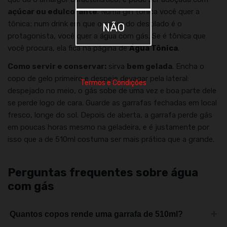
açúcar ou edulcorante
. Numa gin tônica você quer a
tônica; num drink em que o sabor do destilado é o
NÃO
protagonista, você quer a água com gás. Se é tônica que
você procura, ela fica na página de
Água Tônica
.
Como servir e conservar:
sirva
bem gelada
. Encha o
copo de gelo primeiro e despeje devagar pela lateral:
Termos e Condições
despejado no meio, o gás sobe de uma vez e boa parte dele
se perde logo de cara. Guarde as garrafas fechadas em local
fresco, longe do sol. Depois de aberta, a garrafa perde gás
em poucas horas mesmo na geladeira, e é justamente por
isso que a de 510ml costuma ser mais prática que a grande.
Perguntas frequentes sobre água
com gás
+
Quantos copos rende uma garrafa de 510ml?