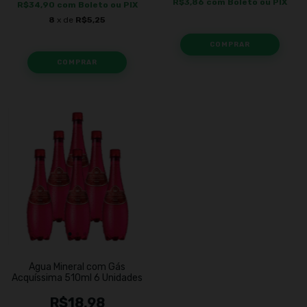
R$3,86
com
Boleto ou PIX
R$34,90
com
Boleto ou PIX
8
x de
R$5,25
Água Mineral com Gás
Acquíssima 510ml 6 Unidades
R$18,98