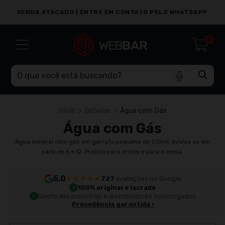
PP
VENDA ATACADO | ENTRE EM CONTATO PELO WHATSAPP
0
Início
>
Bebidas
>
Água com Gás
Água com Gás
Água mineral com gás em garrafa pequena de 510ml, avulsa ou em
pack de 6 e 12. Prática para drinks e para a mesa.
5,0
★★★★★
727
avaliações no Google
100% original e lacrado
Direto das indústrias e distribuidores homologados
Procedência garantida ›