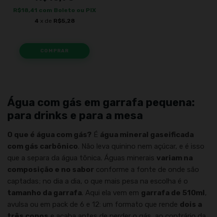
R$18,41
com
Boleto ou PIX
4
x de
R$5,28
Água com gás em garrafa pequena:
para drinks e para a mesa
O que é água com gás?
É
água mineral gaseificada
com gás carbônico
. Não leva quinino nem açúcar, e é isso
que a separa da água tônica. Águas minerais
variam na
composição e no sabor
conforme a fonte de onde são
captadas; no dia a dia, o que mais pesa na escolha é o
tamanho da garrafa
. Aqui ela vem em
garrafa de 510ml
,
avulsa ou em pack de 6 e 12: um formato que rende
dois a
três copos
e acaba antes de perder o gás, ao contrário da