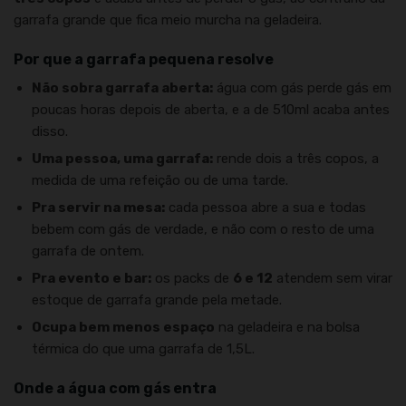
garrafa grande que fica meio murcha na geladeira.
Por que a garrafa pequena resolve
Não sobra garrafa aberta:
água com gás perde gás em
poucas horas depois de aberta, e a de 510ml acaba antes
disso.
Uma pessoa, uma garrafa:
rende dois a três copos, a
medida de uma refeição ou de uma tarde.
Pra servir na mesa:
cada pessoa abre a sua e todas
bebem com gás de verdade, e não com o resto de uma
garrafa de ontem.
Pra evento e bar:
os packs de
6 e 12
atendem sem virar
estoque de garrafa grande pela metade.
Ocupa bem menos espaço
na geladeira e na bolsa
térmica do que uma garrafa de 1,5L.
Onde a água com gás entra