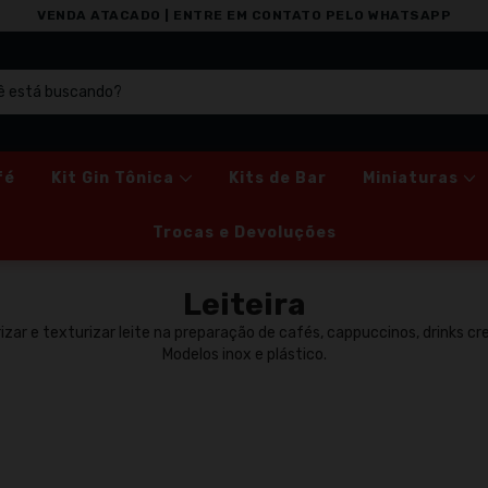
VENDA ATACADO | ENTRE EM CONTATO PELO WHATSAPP
fé
Kit Gin Tônica
Kits de Bar
Miniaturas
Trocas e Devoluções
Leiteira
rizar e texturizar leite na preparação de cafés, cappuccinos, drinks c
Modelos inox e plástico.