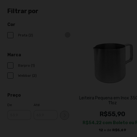
Filtrar por
Cor
Prata (2)
Marca
Barpro (1)
Webbar (2)
Preço
Leiteira Pequena em Inox 35
11oz
De
Até
R$55,90
R$54,22
com
Boleto ou 
12
x de
R$5,69