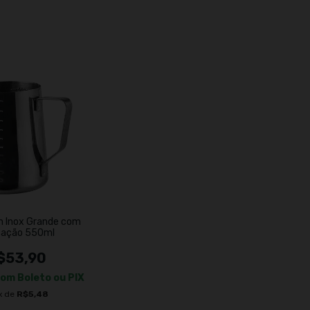
em Inox Grande com
cação 550ml
$53,90
com
Boleto ou PIX
x de
R$5,48