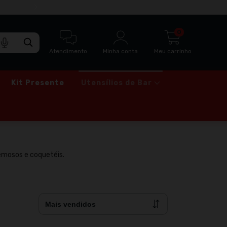
ENTREGA RÁPIDA VIA MOTOBOY PARA SÃO
0
Atendimento
Minha conta
Meu carrinho
Kit Presente
Utensílios de Bar
remosos e coquetéis.