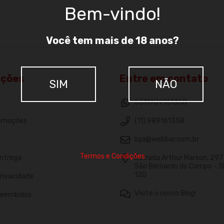
Bem-vindo!
Você tem mais de 18 anos?
ações
Entre em contato
SIM
NÃO
5511989161358
romoções
(11) 989161358
loja@webbar.com.br
Termos e Condições
Entrega
Estrada Arthur Marson, 297 -
São Bernardo do Campo - S
120
Privacidade
Visite o nosso Blog!
 Reembolso