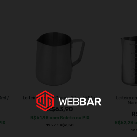
0ml /
Leiteira em Inox Grande 20oz / 591ml
Leiteira 
Mar
R$63,90
R
R$61,98
com
Boleto ou PIX
PIX
R$52,28
12
x de
R$6,50
12