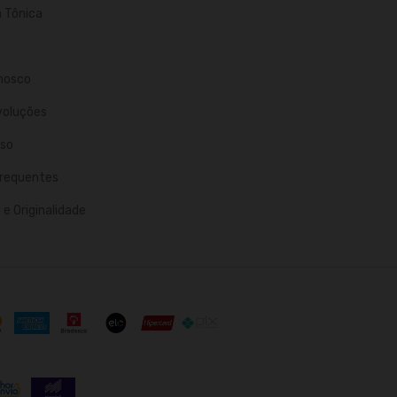
n Tônica
nosco
voluções
so
requentes
e Originalidade