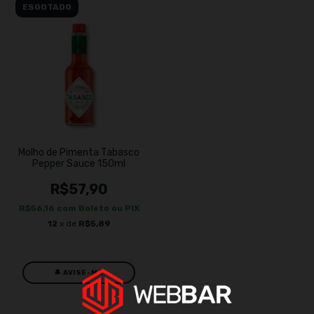
ESGOTADO
Molho de Pimenta Tabasco
Pepper Sauce 150ml
R$57,90
R$56,16
com
Boleto ou PIX
12
x de
R$5,89
🔔 AVISE-ME