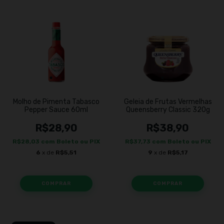
Molho de Pimenta Tabasco
Geleia de Frutas Vermelhas
Pepper Sauce 60ml
Queensberry Classic 320g
R$28,90
R$38,90
R$28,03
com
Boleto ou PIX
R$37,73
com
Boleto ou PIX
6
x de
R$5,51
9
x de
R$5,17