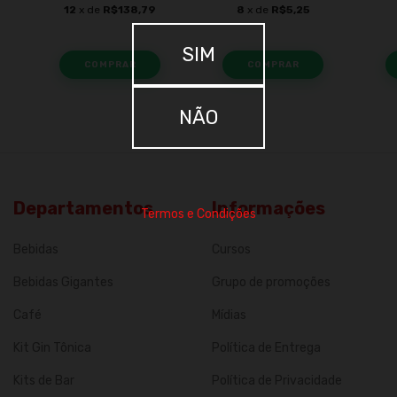
12
x de
R$138,79
8
x de
R$5,25
SIM
NÃO
Departamentos
Informações
Termos e Condições
Bebidas
Cursos
Bebidas Gigantes
Grupo de promoções
Café
Mídias
Kit Gin Tônica
Política de Entrega
Kits de Bar
Política de Privacidade