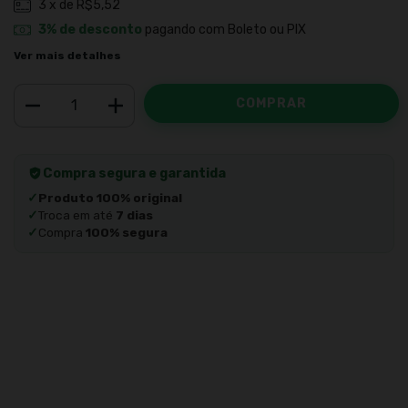
3
x de
R$5,52
3% de desconto
pagando com Boleto ou PIX
Ver mais detalhes
Compra segura e garantida
✓
Produto 100% original
✓
Troca em até
7 dias
✓
Compra
100% segura
Meios de envio
ALTERAR CEP
Entregas para o CEP:
CALCULAR
Faça login
e use seus dados de entrega
Não sei meu CEP