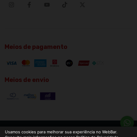
Meios de pagamento
Meios de envio
Copyright WebBar LTDA - 40114252000166 - 2026. Todos os direitos
Usamos cookies para melhorar sua experiência no WebBar.
reservados.