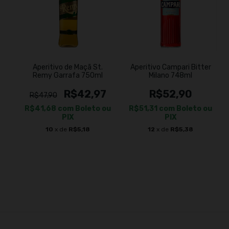
Aperitivo de Maçã St.
Aperitivo Campari Bitter
Remy Garrafa 750ml
Milano 748ml
R$42,97
R$52,90
R$47,90
R$41,68
com
Boleto ou
R$51,31
com
Boleto ou
PIX
PIX
10
x de
R$5,18
12
x de
R$5,38