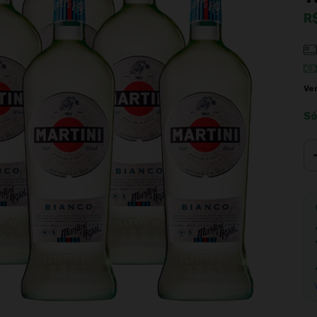
R
Ve
Só