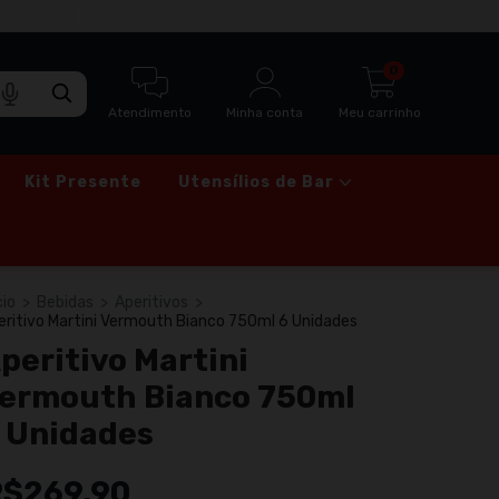
ENTREGA RÁPIDA VIA MOTOBOY PARA SÃO
0
Atendimento
Minha conta
Meu carrinho
Kit Presente
Utensílios de Bar
cio
>
Bebidas
>
Aperitivos
>
eritivo Martini Vermouth Bianco 750ml 6 Unidades
peritivo Martini
ermouth Bianco 750ml
 Unidades
R$269,90