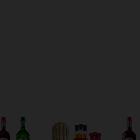
Meios de envio
ALTERAR CEP
regas para o CEP:
CALCULAR
ça login
e use seus dados de entrega
 sei meu CEP