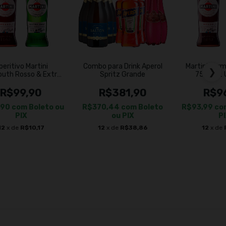
peritivo Martini
Combo para Drink Aperol
Martini Ver
❯
uth Rosso & Extra
Spritz Grande
750ml 2 
Dry
R$99,90
R$381,90
R$9
,90
com
Boleto ou
R$370,44
com
Boleto
R$93,99
co
PIX
ou PIX
P
12
x de
R$10,17
12
x de
R$38,86
12
x de