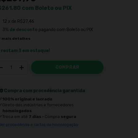
$261,80
com
Boleto ou PIX
12
x de
R$27,46
3% de desconto
pagando com Boleto ou PIX
r mais detalhes
 restam
3
em estoque!
Compra com procedência garantida
✓
100% original e lacrado
✓
Direto das indústrias e fornecedores
homologados
✓
Troca em até
7 dias
· Compra
segura
Ver procedência e cartas de homologação