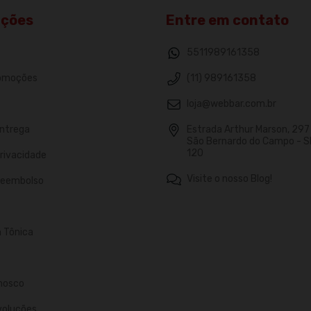
ações
Entre em contato
5511989161358
romoções
(11) 989161358
loja@webbar.com.br
Entrega
Estrada Arthur Marson, 297 -
São Bernardo do Campo - S
120
Privacidade
Visite o nosso Blog!
 Reembolso
n Tônica
nosco
voluções