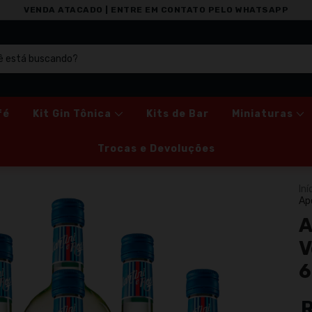
VENDA ATACADO | ENTRE EM CONTATO PELO WHATSAPP
fé
Kit Gin Tônica
Kits de Bar
Miniaturas
Trocas e Devoluções
Iní
Ap
A
V
6