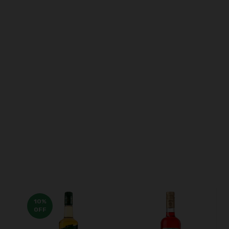
10
%
OFF