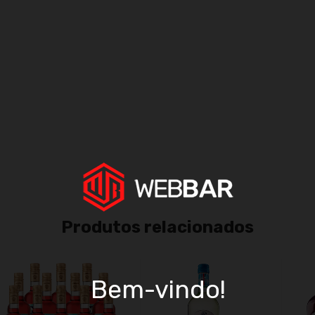
Ent
Fa
Não
Produtos relacionados
Bem-vindo!