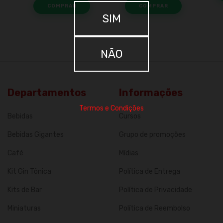
SIM
NÃO
Departamentos
Informações
Termos e Condições
Bebidas
Cursos
Bebidas Gigantes
Grupo de promoções
Café
Mídias
Kit Gin Tônica
Política de Entrega
Kits de Bar
Política de Privacidade
Miniaturas
Política de Reembolso