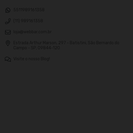
5511989161358
(11) 989161358
loja@webbar.com.br
Estrada Arthur Marson, 297 - Batistini, São Bernardo do
Campo - SP, 09844-120
Visite o nosso Blog!