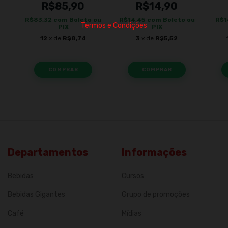
R$85,90
R$14,90
R$83,32
com
Boleto ou
R$14,45
com
Boleto ou
R$1
Termos e Condições
PIX
PIX
12
x de
R$8,74
3
x de
R$5,52
COMPRAR
Departamentos
Informações
Bebidas
Cursos
Bebidas Gigantes
Grupo de promoções
Café
Mídias