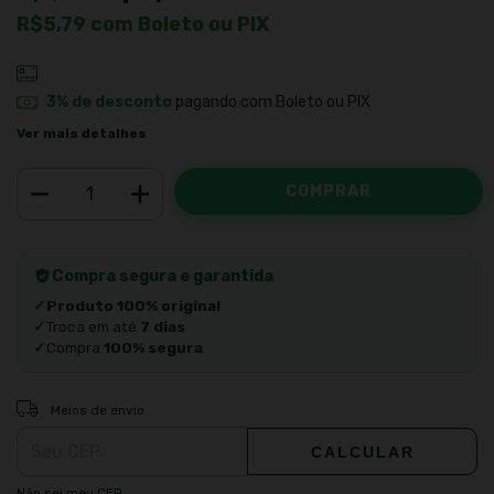
R$5,79
com
Boleto ou PIX
3% de desconto
pagando com Boleto ou PIX
Ver mais detalhes
Compra segura e garantida
✓
Produto 100% original
✓
Troca em até
7 dias
✓
Compra
100% segura
ALTERAR CEP
Entregas para o CEP:
Meios de envio
CALCULAR
Não sei meu CEP