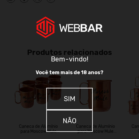
Produtos relacionados
Bem-vindo!
Você tem mais de 18 anos?
SIM
NÃO
Caneca de Alumínio
Caneca de Alumínio
Can
para Moscow Mule
para Moscow Mule
380ml 6 Unidades
380ml