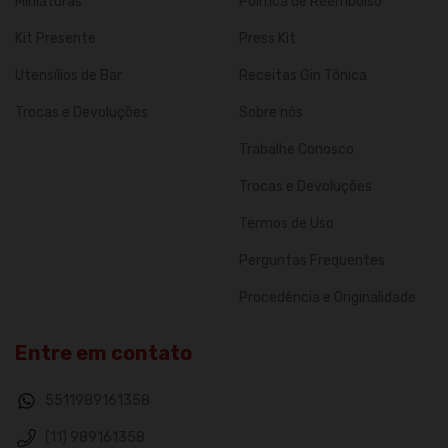
Miniaturas
Política de Reembolso
Kit Presente
Press Kit
Utensílios de Bar
Receitas Gin Tônica
Trocas e Devoluções
Sobre nós
Trabalhe Conosco
Trocas e Devoluções
Termos de Uso
Perguntas Frequentes
Procedência e Originalidade
Entre em contato
5511989161358
(11) 989161358