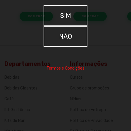
SIM
NÃO
Departamentos
Informações
Termos e Condições
Bebidas
Cursos
Bebidas Gigantes
Grupo de promoções
Café
Mídias
Kit Gin Tônica
Política de Entrega
Kits de Bar
Política de Privacidade