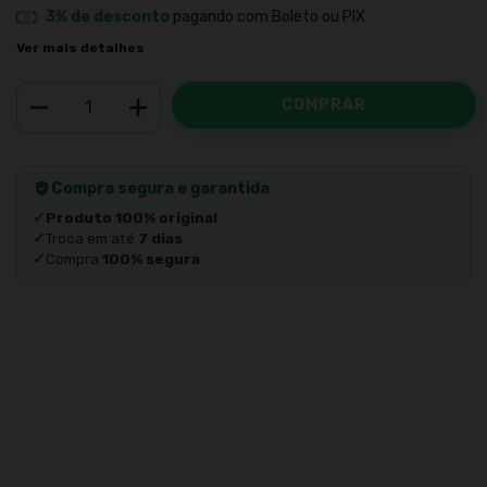
3% de desconto
pagando com Boleto ou PIX
Ver mais detalhes
Compra segura e garantida
✓
Produto 100% original
✓
Troca em até
7 dias
✓
Compra
100% segura
Meios de envio
ALTERAR CEP
Entregas para o CEP:
CALCULAR
Faça login
e use seus dados de entrega
Não sei meu CEP