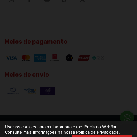
Meios de pagamento
Meios de envio
Copyright WebBar LTDA - 40114252000166 - 2026. Todos os direitos
Usamos cookies para melhorar sua experiência no WebBar.
reservados.
Consulte mais informações na nossa
Política de Privacidade
.