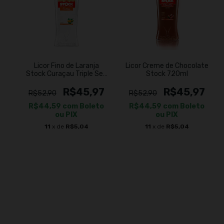
Licor Fino de Laranja
Licor Creme de Chocolate
Stock Curaçau Triple Sec
Stock 720ml
720ml
R$45,97
R$45,97
R$52,90
R$52,90
R$44,59
com
Boleto
R$44,59
com
Boleto
ou PIX
ou PIX
11
x de
R$5,04
11
x de
R$5,04