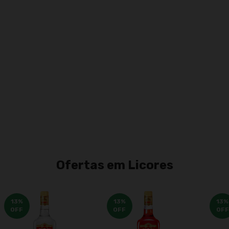
Ent
Fa
Não
Ofertas em Licores
13
%
13
%
13
%
OFF
OFF
OFF