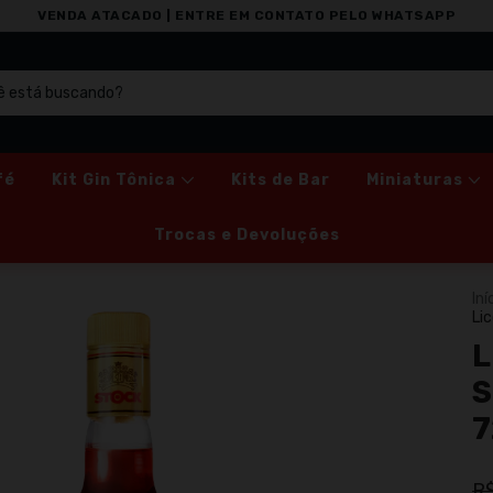
VENDA ATACADO | ENTRE EM CONTATO PELO WHATSAPP
fé
Kit Gin Tônica
Kits de Bar
Miniaturas
Trocas e Devoluções
Iní
Li
L
S
7
R