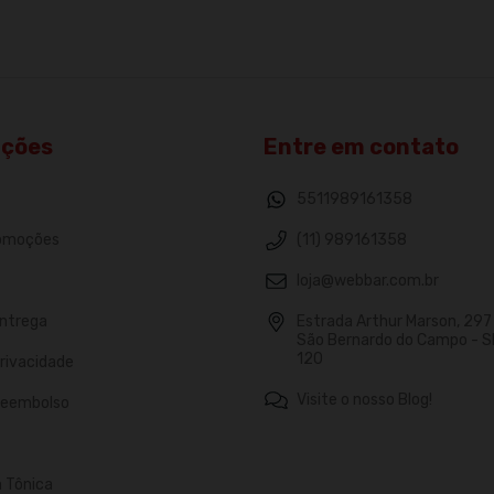
ações
Entre em contato
5511989161358
romoções
(11) 989161358
loja@webbar.com.br
Entrega
Estrada Arthur Marson, 297 -
São Bernardo do Campo - S
120
Privacidade
Visite o nosso Blog!
 Reembolso
n Tônica