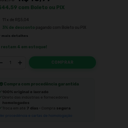
$44,59
com
Boleto ou PIX
11
x de
R$5,04
3% de desconto
pagando com Boleto ou PIX
r mais detalhes
 restam
4
em estoque!
Compra com procedência garantida
✓
100% original e lacrado
✓
Direto das indústrias e fornecedores
homologados
✓
Troca em até
7 dias
· Compra
segura
Ver procedência e cartas de homologação