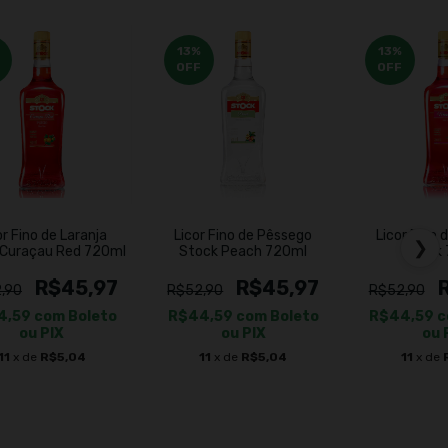
13
%
13
%
OFF
OFF
or Fino de Laranja
Licor Fino de Pêssego
Licor Fino 
❯
 Curaçau Red 720ml
Stock Peach 720ml
Stock
R$45,97
R$45,97
,90
R$52,90
R$52,90
4,59
com
Boleto
R$44,59
com
Boleto
R$44,59
c
ou PIX
ou PIX
ou 
11
x de
R$5,04
11
x de
R$5,04
11
x de