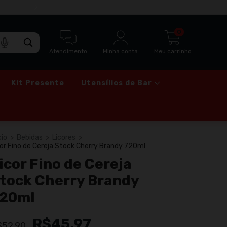
ENTREGA RÁPIDA VIA MOTOBOY PARA SÃO
0
Atendimento
Minha conta
Meu carrinho
Kit Presente
Utensílios de Bar
cio
>
Bebidas
>
Licores
>
cor Fino de Cereja Stock Cherry Brandy 720ml
icor Fino de Cereja
tock Cherry Brandy
20ml
R$45,97
$52,90