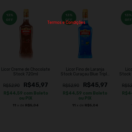
13
%
13
%
13
%
OFF
OFF
OFF
Termos e Condições
Licor Creme de Chocolate
Licor Fino de Laranja
Lic
Stock 720ml
Stock Curaçau Blue Triple
Stock
Sec 720ml
R$45,97
R$45,97
R$52,90
R$52,90
R$52
R$44,59
com
Boleto
R$44,59
com
Boleto
R$4
ou PIX
ou PIX
11
x de
R$5,04
11
x de
R$5,04