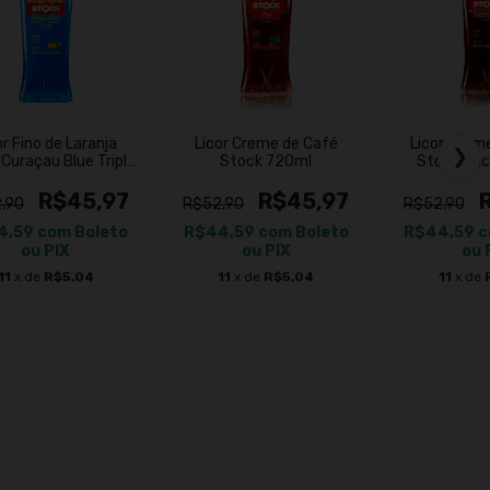
or Fino de Laranja
Licor Creme de Café
Licor Crem
❯
Curaçau Blue Triple
Stock 720ml
Stock Ca
Sec 720ml
R$45,97
R$45,97
,90
R$52,90
R$52,90
4,59
com
Boleto
R$44,59
com
Boleto
R$44,59
c
ou PIX
ou PIX
ou 
11
x de
R$5,04
11
x de
R$5,04
11
x de