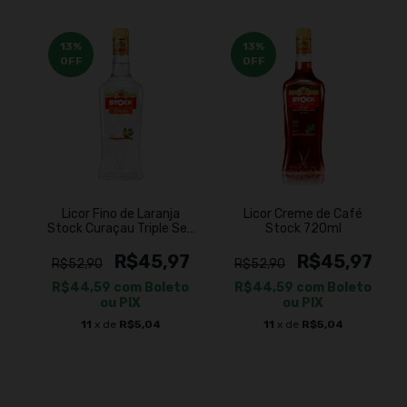
13
%
13
%
OFF
OFF
Licor Fino de Laranja
Licor Creme de Café
Stock Curaçau Triple Sec
Stock 720ml
720ml
R$45,97
R$45,97
R$52,90
R$52,90
R$44,59
com
Boleto
R$44,59
com
Boleto
ou PIX
ou PIX
11
x de
R$5,04
11
x de
R$5,04