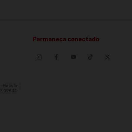
Permaneça conectado
 Batistini,
P, 09844-