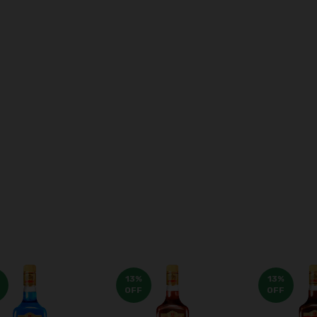
Meios de envio
ALTERAR CEP
regas para o CEP:
CALCULAR
ça login
e use seus dados de entrega
 sei meu CEP
13
%
13
%
OFF
OFF