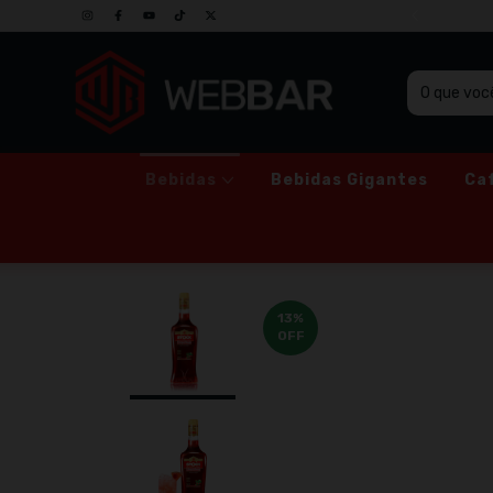
SO GRUPO DE PROMOÇÕES NO WHATSAPP
Bebidas
Bebidas Gigantes
Ca
13
%
OFF