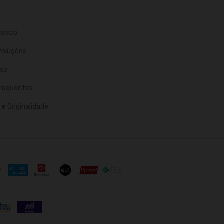
nosco
voluções
so
requentes
e Originalidade