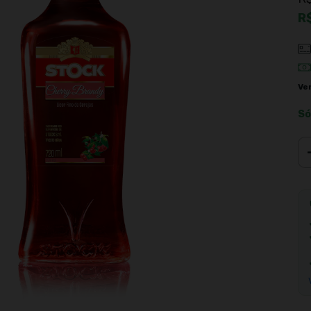
R
Ve
Só