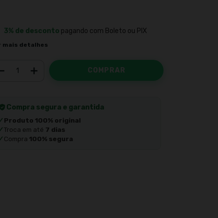
3% de desconto
pagando com Boleto ou PIX
r mais detalhes
Compra segura e garantida
✓
Produto 100% original
✓
Troca em até
7 dias
✓
Compra
100% segura
Meios de envio
ALTERAR CEP
regas para o CEP:
CALCULAR
ça login
e use seus dados de entrega
 sei meu CEP