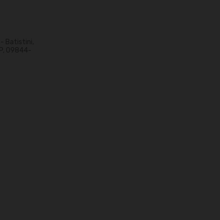
 Batistini,
P, 09844-