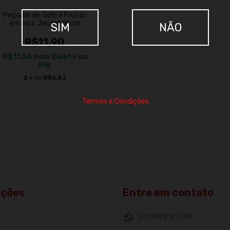
Pegador de Gelo e Frutas
em Inox Jacaré 18cm
SIM
NÃO
R$11,90
R$11,54
com
Boleto ou
PIX
2
x de
R$6,52
Termos e Condições
ações
Entre em contato
5511989161358