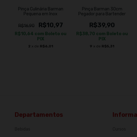
Pinça Culinária Barman
Pinça Barman 30cm
Pequena em Inox
Pegador para Bartender
R$10,97
R$39,90
R$16,90
R$10,64
com
Boleto ou
R$38,70
com
Boleto ou
PIX
PIX
2
x de
R$6,01
9
x de
R$5,31
Departamentos
Inform
Bebidas
Cursos