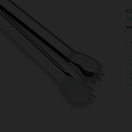
Ve
Ent
Fa
Não