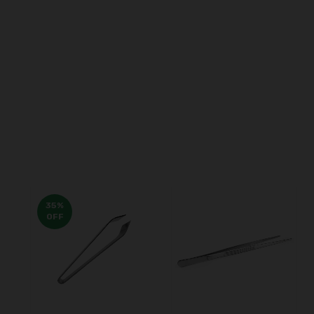
35
%
OFF