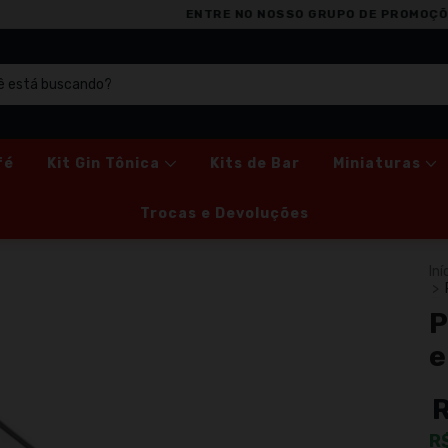
ENTRE NO NOSSO GRUPO DE PROMOÇÕES NO WHATSAPP
fé
Kit Gin Tônica
Kits de Bar
Miniaturas
Trocas e Devoluções
Iní
>
P
e
R