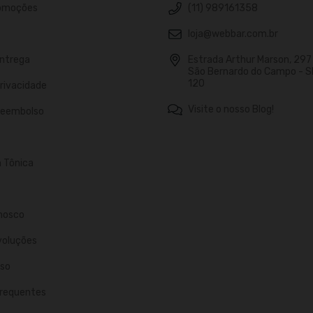
romoções
(11) 989161358
loja@webbar.com.br
Entrega
Estrada Arthur Marson, 297 -
São Bernardo do Campo - S
120
Privacidade
Visite o nosso Blog!
 Reembolso
n Tônica
nosco
voluções
so
requentes