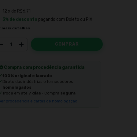
12
x de
R$6,71
3% de desconto
pagando com Boleto ou PIX
r mais detalhes
Compra com procedência garantida
✓
100% original e lacrado
✓
Direto das indústrias e fornecedores
homologados
✓
Troca em até
7 dias
· Compra
segura
Ver procedência e cartas de homologação
Meios de envio
ALTERAR CEP
regas para o CEP:
CALCULAR