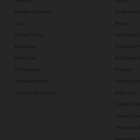
Bebidas
Cursos
Bebidas Gigantes
Grupo de p
Café
Mídias
Kit Gin Tônica
Política de 
Kits de Bar
Política de 
Miniaturas
Política de
Kit Presente
Press Kit
Utensílios de Bar
Receitas Gi
Trocas e Devoluções
Sobre nós
Trabalhe Co
Trocas e De
Termos de U
Perguntas F