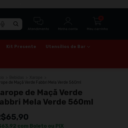
ENTREGA RÁPIDA VIA MOTOBOY PARA SÃO
0
Atendimento
Minha conta
Meu carrinho
Kit Presente
Utensílios de Bar
cio
>
Bebidas
>
Xarope
>
rope de Maçã Verde Fabbri Mela Verde 560ml
arope de Maçã Verde
abbri Mela Verde 560ml
R$65,90
$63,92
com
Boleto ou PIX