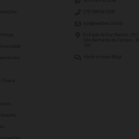
5511989161358
romoções
(11) 989161358
loja@webbar.com.br
Entrega
Estrada Arthur Marson, 297 -
São Bernardo do Campo - S
120
Privacidade
Visite o nosso Blog!
 Reembolso
n Tônica
nosco
voluções
so
requentes