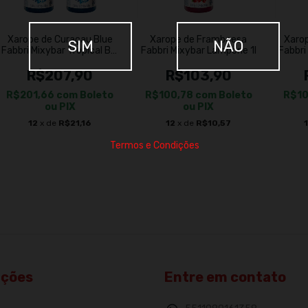
Xarope de Curaçau Blue
Xarope de Framboesa
Xaro
SIM
NÃO
Fabbri Mixybar Tropical Blu
Fabbri Mixybar Lampone 1l
Fabbri
1l 2un
R$207,90
R$103,90
R$201,66
com
Boleto
R$100,78
com
Boleto
R$1
ou PIX
ou PIX
12
x de
R$21,16
12
x de
R$10,57
Termos e Condições
ações
Entre em contato