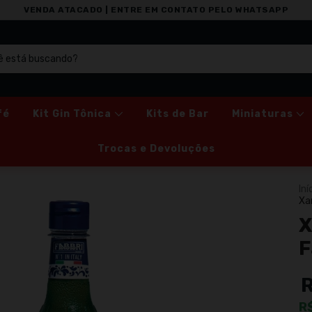
VENDA ATACADO | ENTRE EM CONTATO PELO WHATSAPP
fé
Kit Gin Tônica
Kits de Bar
Miniaturas
Trocas e Devoluções
Iní
Xa
X
F
R