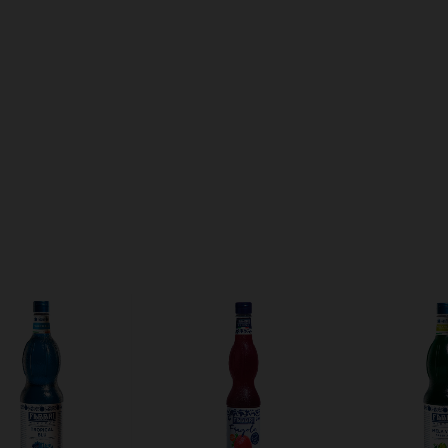
ça login
e use seus dados de entrega
 sei meu CEP