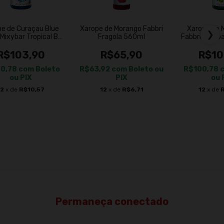
pe de Curaçau Blue
Xarope de Morango Fabbri
Xarope de 
❯
 Mixybar Tropical Blu
Fragola 560ml
Fabbri Mixyba
1l
1
R$103,90
R$65,90
R$10
00,78
com
Boleto
R$63,92
com
Boleto ou
R$100,78
ou PIX
PIX
ou 
12
x de
R$10,57
12
x de
R$6,71
12
x de
Permaneça conectado