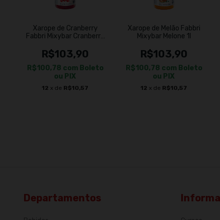
Xarope de Cranberry
Xarope de Melão Fabbri
Fabbri Mixybar Cranberry
Mixybar Melone 1l
1l
R$103,90
R$103,90
R$100,78
com
Boleto
R$100,78
com
Boleto
ou PIX
ou PIX
12
x de
R$10,57
12
x de
R$10,57
Departamentos
Inform