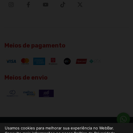
Meios de pagamento
Meios de envio
Copyright WebBar LTDA - 40114252000166 - 2026. Todos os direitos
Usamos cookies para melhorar sua experiência no WebBar.
reservados.