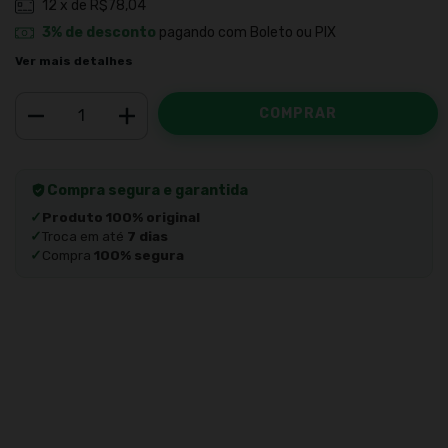
12
x de
R$78,04
3% de desconto
pagando com Boleto ou PIX
Ver mais detalhes
Compra segura e garantida
✓
Produto 100% original
✓
Troca em até
7 dias
✓
Compra
100% segura
Meios de envio
ALTERAR CEP
Entregas para o CEP:
CALCULAR
Faça login
e use seus dados de entrega
Não sei meu CEP