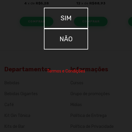
4
x de
R$5,28
12
x de
R$88,93
SIM
NÃO
Departamentos
Informações
Termos e Condições
Bebidas
Cursos
Bebidas Gigantes
Grupo de promoções
Café
Mídias
Kit Gin Tônica
Política de Entrega
Kits de Bar
Política de Privacidade