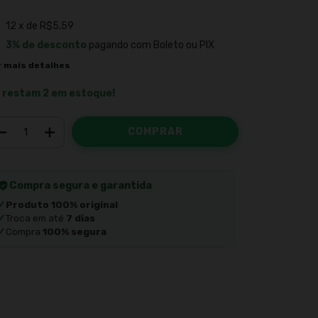
12
x de
R$5,59
3% de desconto
pagando com Boleto ou PIX
r mais detalhes
 restam
2
em estoque!
Compra segura e garantida
✓
Produto 100% original
✓
Troca em até
7 dias
✓
Compra
100% segura
Meios de envio
ALTERAR CEP
regas para o CEP:
CALCULAR