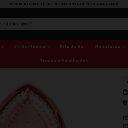
VENDA ATACADO | ENTRE EM CONTATO PELO WHATSAPP
fé
Kit Gin Tônica
Kits de Bar
Miniaturas
Trocas e Devoluções
Iní
>
C
e
R
R