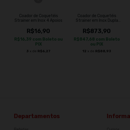
Coador de Coquetéis
Coador de Coquetéis
Strainer em Inox 4 Apoios
Strainer em Inox Dupla
Filtragem 50un
R$16,90
R$873,90
R$16,39
com
Boleto ou
R$847,68
com
Boleto
PIX
ou PIX
3
x de
R$6,27
12
x de
R$88,93
Departamentos
Inform
Bebidas
Cursos