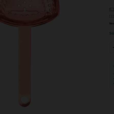
Ve
Só
Ent