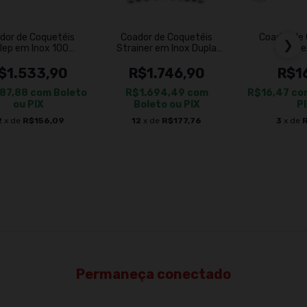
dor de Coquetéis
Coador de Coquetéis
Coador de
❯
lep em Inox 100
Strainer em Inox Dupla
Julep 
Unidades
Filtragem 100un
$1.533,90
R$1.746,90
R$1
487,88
com
Boleto
R$1.694,49
com
R$16,47
co
ou PIX
Boleto ou PIX
P
2
x de
R$156,09
12
x de
R$177,76
3
x de
Permaneça conectado