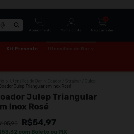
ENTREGA RÁPIDA VIA MOTOBOY PARA SÃO
0
Atendimento
Minha conta
Meu carrinho
Kit Presente
Utensílios de Bar
cio
>
Utensílios de Bar
>
Coador / Strainer / Julep
Coador Julep Triangular em Inox Rosé
oador Julep Triangular
m Inox Rosé
R$54,97
$105,90
$53,32
com
Boleto ou PIX