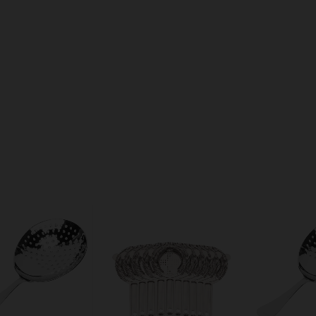
ça login
e use seus dados de entrega
 sei meu CEP