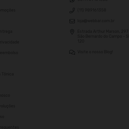
romoções
(11) 989161358
loja@webbar.com.br
Entrega
Estrada Arthur Marson, 297 -
São Bernardo do Campo - S
120
Privacidade
Visite o nosso Blog!
 Reembolso
n Tônica
nosco
voluções
so
requentes